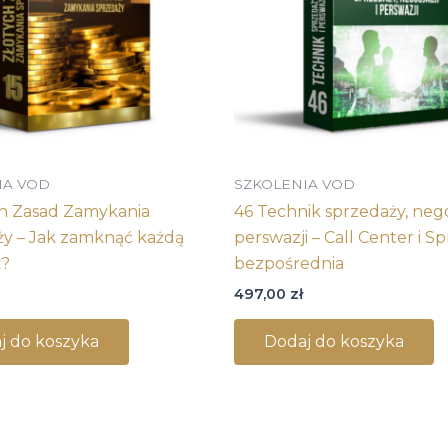
IA VOD
SZKOLENIA VOD
ch Zasad Zamykania
46 Technik sprzedaży, negoc
y – Jak zamknąć każdą
perswazji – Call Center i S
ż?
bezpośrednia
497,00
zł
j do koszyka
Dodaj do koszyka