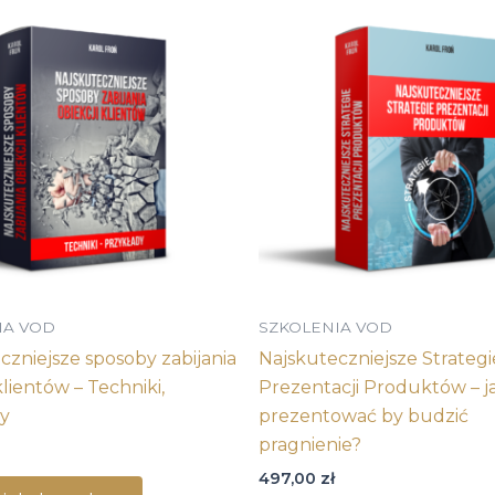
IA VOD
SZKOLENIA VOD
czniejsze sposoby zabijania
Najskuteczniejsze Strategi
klientów – Techniki,
Prezentacji Produktów – j
dy
prezentować by budzić
pragnienie?
497,00
zł