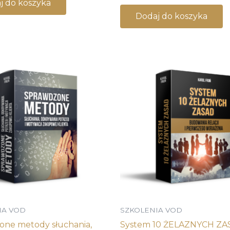
j do koszyka
Dodaj do koszyka
IA VOD
SZKOLENIA VOD
one metody słuchania,
System 10 ŻELAZNYCH ZA