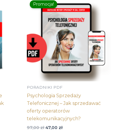
Promocja!
cena
cena
wynosiła:
wynosi:
97,00 zł.
47,00 zł.
PORADNIKI PDF
e
Psychologia Sprzedaży
ak
Telefonicznej – Jak sprzedawać
oferty operatorów
telekomunikacyjnych?
97,00
zł
47,00
zł