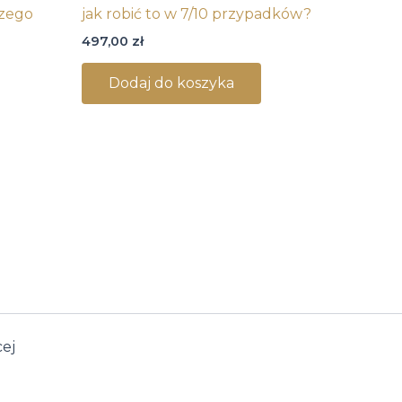
szego
jak robić to w 7/10 przypadków?
497,00
zł
Dodaj do koszyka
cej