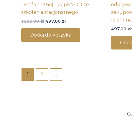
Telefonicznej – Zapis VOD ze
odkrywan
szkolenia stacjonarnego
zakupowe
klient n
1 500,00
zł
497,00
zł
497,00
zł
Dodaj do koszyka
Doda
1
2
→
Co