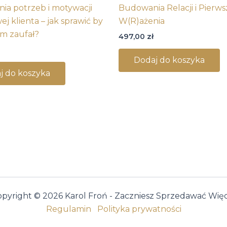
ia potrzeb i motywacji
Budowania Relacji i Pierw
j klienta – jak sprawić by
W(R)ażenia
am zaufał?
497,00
zł
Dodaj do koszyka
j do koszyka
pyright © 2026 Karol Froń - Zaczniesz Sprzedawać Wię
Regulamin
Polityka prywatności